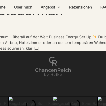
 Steuerman
ome
Über mich
Angebot
Rezensionen
FA
raum – überall auf der Welt Business Energy Set Up
Du b
einem Airbnb, Hotelzimmer oder an deinem temporären Wohn
ess souverän, klar […]