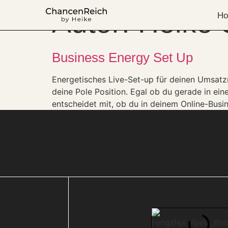
Autor:
Heike
H
Business Energy Set Up
Energetisches Live-Set-up für deinen Umsatz
deine Pole Position. Egal ob du gerade in 
entscheidet mit, ob du in deinem Online-Busin